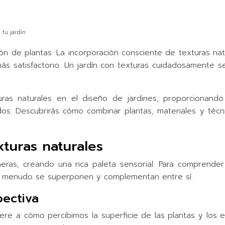
 tu jardín
ción de plantas. La incorporación consciente de texturas n
a, más satisfactorio. Un jardín con texturas cuidadosamente
turas naturales en el diseño de jardines, proporcionand
dos. Descubrirás cómo combinar plantas, materiales y técn
xturas naturales
ras, creando una rica paleta sensorial. Para comprender m
s a menudo se superponen y complementan entre sí.
pectiva
ere a cómo percibimos la superficie de las plantas y los el