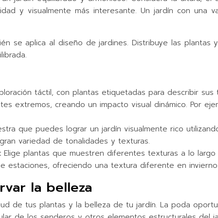
ndidad y visualmente más interesante. Un jardín con una 
ién se aplica al diseño de jardines. Distribuye las plant
librada.
oración táctil, con plantas etiquetadas para describir sus 
tes extremos, creando un impacto visual dinámico. Por ejem
tra que puedes lograr un jardín visualmente rico utilizand
gran variedad de tonalidades y texturas.
:
Elige plantas que muestren diferentes texturas a lo largo
e estaciones, ofreciendo una textura diferente en invierno
var la belleza
ud de tus plantas y la belleza de tu jardín. La poda oport
gular de los senderos y otros elementos estructurales del j