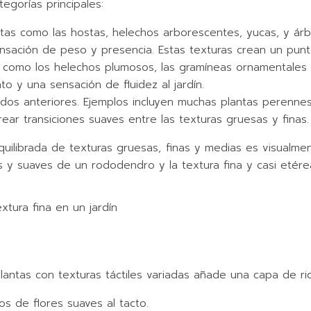
egorías principales:
tas como las hostas, helechos arborescentes, yucas, y árb
sación de peso y presencia. Estas texturas crean un punto
o, como los helechos plumosos, las gramíneas ornamentales 
o y una sensación de fluidez al jardín.
s dos anteriores. Ejemplos incluyen muchas plantas peren
ar transiciones suaves entre las texturas gruesas y finas.
equilibrada de texturas gruesas, finas y medias es visual
es y suaves de un rododendro y la textura fina y casi eté
uir plantas con texturas táctiles variadas añade una capa de r
os de flores suaves al tacto.