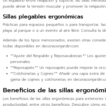
Un equilibrio entre relajación y soporte, las sillas me
puede aliviar la tensión muscular y promover la relajaci
Sillas plegables ergonómicas
Prácticas para espacios pequeños o para transportar, las 
playa, al parque o a un evento al aire libre. Consulta la 
Además de los tipos mencionados, existen otras consider
todas disponibles en decoracionjardin.com.
**Ajuste del Respaldo y Reposacabezas:** Los ajustes
personales.
**Reposapiés:** Un reposapiés puede mejorar la circu
**Colchonetas y Cojines:** Añadir una capa extra de c
gama de cojines y colchonetas en decoracionjardin.c
Beneficios de las sillas ergonómi
Los beneficios de las sillas ergonómicas para exteriores 
productividad, entre otros beneficios. Descubre cómo esta