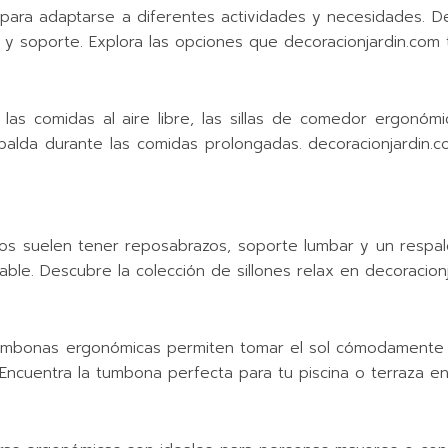
s para adaptarse a diferentes actividades y necesidades. 
 y soporte. Explora las opciones que decoracionjardin.com t
as comidas al aire libre, las sillas de comedor ergonómic
spalda durante las comidas prolongadas. decoracionjardi
micos suelen tener reposabrazos, soporte lumbar y un respa
ble. Descubre la colección de sillones relax en decoracionj
tumbonas ergonómicas permiten tomar el sol cómodamente sin 
. Encuentra la tumbona perfecta para tu piscina o terraza e