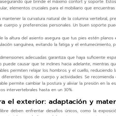
, asegurando que brinde el máximo confort y soporte. Estos
cular, elementos cruciales para el mobiliario que encuentras
a mantener la curvatura natural de la columna vertebral, p
os de cuerpo y preferencias personales. Un buen soporte pu
de la altura del asiento asegura que tus pies estén planos 
rculación sanguínea, evitando la fatiga y el entumecimiento,
n dimensiones adecuadas garantiza que haya suficiente esp
do puede causar que te inclines hacia adelante, mientras q
les permiten relajar los hombros y el cuello, reduciendo la
 diferentes tipos de cuerpo y actividades. Se recomienda
able permite cambiar la postura y aliviar la presión en la e
cos intervertebrales hasta en un 30%.
a el exterior: adaptación y mater
 libre deben enfrentar desafíos únicos, como la exposic