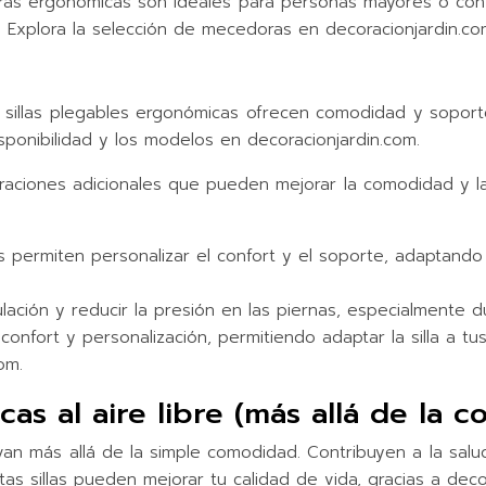
cedoras ergonómicas son ideales para personas mayores o c
ón. Explora la selección de mecedoras en decoracionjardin.
sillas plegables ergonómicas ofrecen comodidad y soporte si
disponibilidad y los modelos en decoracionjardin.com.
aciones adicionales que pueden mejorar la comodidad y la 
 permiten personalizar el confort y el soporte, adaptando l
lación y reducir la presión en las piernas, especialmente 
onfort y personalización, permitiendo adaptar la silla a t
om.
cas al aire libre (más allá de la 
van más allá de la simple comodidad. Contribuyen a la salu
s sillas pueden mejorar tu calidad de vida, gracias a deco