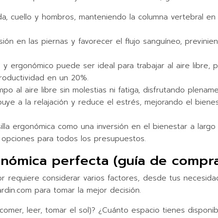
palda, cuello y hombros, manteniendo la columna vertebral e
sión en las piernas y favorecer el flujo sanguíneo, previnie
 ergonómico puede ser ideal para trabajar al aire libre, 
roductividad en un 20%.
o al aire libre sin molestias ni fatiga, disfrutando plenam
ye a la relajación y reduce el estrés, mejorando el bienesta
silla ergonómica como una inversión en el bienestar a larg
s opciones para todos los presupuestos.
rgonómica perfecta (guía de compr
ior requiere considerar varios factores, desde tus necesid
rdin.com para tomar la mejor decisión.
(comer, leer, tomar el sol)? ¿Cuánto espacio tienes dispo