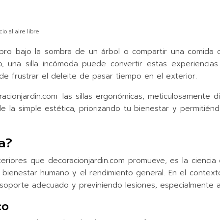
o al aire libre
 libro bajo la sombra de un árbol o compartir una comid
o, una silla incómoda puede convertir estas experiencias
e frustrar el deleite de pasar tiempo en el exterior.
oracionjardin.com: las sillas ergonómicas, meticulosament
lá de la simple estética, priorizando tu bienestar y permitié
a?
eriores que decoracionjardin.com promueve, es la ciencia 
 bienestar humano y el rendimiento general. En el contexto
oporte adecuado y previniendo lesiones, especialmente al d
co