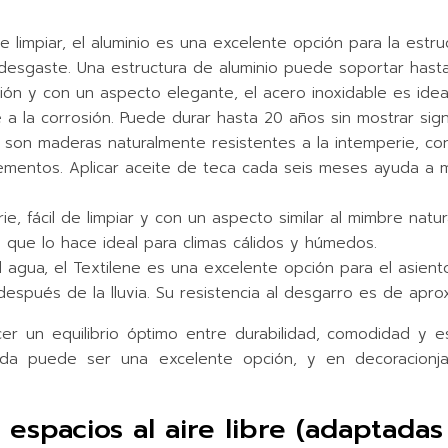
 de limpiar, el aluminio es una excelente opción para la estr
 desgaste. Una estructura de aluminio puede soportar hasta
ción y con un aspecto elegante, el acero inoxidable es idea
 a la corrosión. Puede durar hasta 20 años sin mostrar sig
ia son maderas naturalmente resistentes a la intemperie, co
mentos. Aplicar aceite de teca cada seis meses ayuda a ma
rie, fácil de limpiar y con un aspecto similar al mimbre natu
lo que lo hace ideal para climas cálidos y húmedos.
y al agua, el Textilene es una excelente opción para el asien
spués de la lluvia. Su resistencia al desgarro es de apr
er un equilibrio óptimo entre durabilidad, comodidad y est
da puede ser una excelente opción, y en decoracionjar
 espacios al aire libre (adaptadas