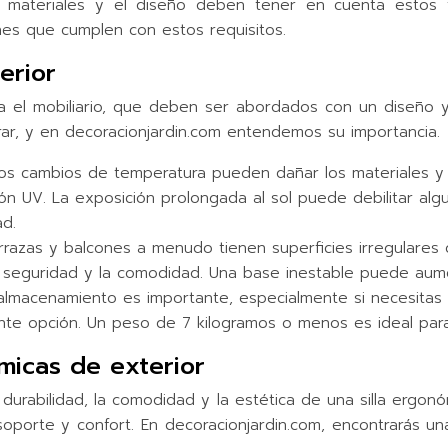
os materiales y el diseño deben tener en cuenta estos f
nes que cumplen con estos requisitos.
erior
a el mobiliario, que deben ser abordados con un diseño y 
erar, y en decoracionjardin.com entendemos su importancia.
 y los cambios de temperatura pueden dañar los materiales y 
ión UV. La exposición prolongada al sol puede debilitar alg
ad.
 terrazas y balcones a menudo tienen superficies irregulare
 la seguridad y la comodidad. Una base inestable puede aum
 almacenamiento es importante, especialmente si necesitas 
ente opción. Un peso de 7 kilogramos o menos es ideal para f
ómicas de exterior
la durabilidad, la comodidad y la estética de una silla ergo
 soporte y confort. En decoracionjardin.com, encontrarás